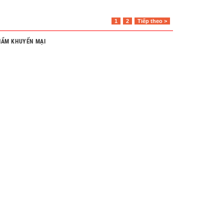
1
2
Tiếp theo >
HẨM KHUYẾN MẠI