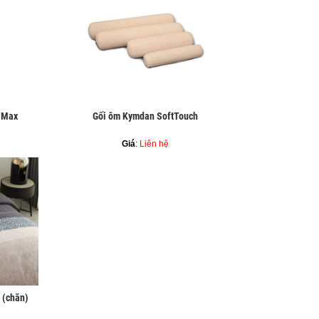
 Max
Gối ôm Kymdan SoftTouch
Giá
:
Liên hệ
 (chăn)