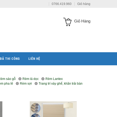
0766.419.960
Giỏ hàng
Giỏ Hàng
ĐÃ THI CÔNG
LIÊN HỆ
Rèm sáo gỗ
Rèm lá dọc
Rèm Lantex
m pha lê
Rèm sợi
Trang trí váy ghế, khăn trải bàn