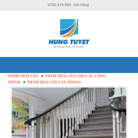
0766.419.960
Giỏ hàng
THẢM TRẢI SÀN
THẢM TRẢI SÀN CHO CÁC CÔNG
TRÌNH
THẢM TRẢI SÀN CẦU THANG