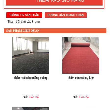
THÊM VÀO GIỎ HÀNG
THÔNG TIN SẢN PHẨM
HƯỚNG DẪN THANH TOÁN
Thảm trải sàn cầu thang
SẢN PHẨM LIÊN QUAN
Thảm trải sàn miếng vuông
Thảm sàn trải sự kiện
Giá
:
Liên hệ
Giá
:
Liên hệ