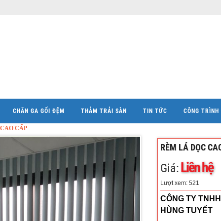
CHĂN GA GỐI ĐỆM
THẢM TRẢI SÀN
TIN TỨC
CÔNG TRÌNH 
 CAO CẤP
RÈM LÁ DỌC CA
Liên hệ
Giá:
Lượt xem: 521
CÔNG TY TNHH
HÙNG TUYẾT