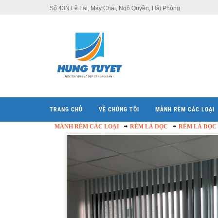
Số 43N Lê Lai, Máy Chai, Ngô Quyền, Hải Phòng
TRANG CHỦ
VỀ CHÚNG TÔI
MÀNH RÈM CÁC LOẠI
MÀNH RÈM CÁC LOẠI
RÈM LÁ DỌC
RÈM LÁ DỌC