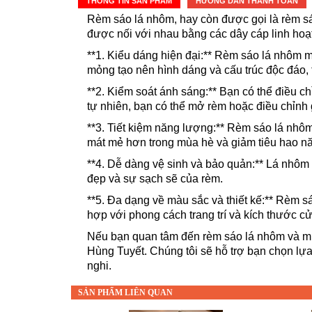
THÔNG TIN SẢN PHẨM
HƯỚNG DẪN THANH TOÁN
Rèm sáo lá nhôm, hay còn được gọi là rèm sáo
được nối với nhau bằng các dây cáp linh hoạt
**1. Kiểu dáng hiện đại:** Rèm sáo lá nhôm m
mỏng tạo nên hình dáng và cấu trúc độc đáo, 
**2. Kiểm soát ánh sáng:** Bạn có thể điều 
tự nhiên, bạn có thể mở rèm hoặc điều chỉnh
**3. Tiết kiệm năng lượng:** Rèm sáo lá nhô
mát mẻ hơn trong mùa hè và giảm tiêu hao nă
**4. Dễ dàng vệ sinh và bảo quản:** Lá nhôm
đẹp và sự sạch sẽ của rèm.
**5. Đa dạng về màu sắc và thiết kế:** Rèm 
hợp với phong cách trang trí và kích thước c
Nếu bạn quan tâm đến rèm sáo lá nhôm và m
Hùng Tuyết. Chúng tôi sẽ hỗ trợ bạn chọn lự
nghi.
SẢN PHẨM LIÊN QUAN