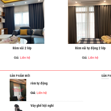
Rèm vải 2 lớp
Rèm vải tự động 2 lớp
Giá
:
Liên hệ
Giá
:
Liên hệ
SẢN PHẨM MỚI
SẢN P
rèm tự động
Giá
:
Liên hệ
Váy ghế hội nghi