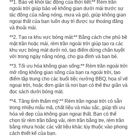
**1. Bảo vệ khỏi tác động của thời tiết:** Rèm trần
ngoài trời giúp bảo vệ không gian dưới mái trước sự
tác động của nắng nóng, mưa và gió, giúp không gian
ngoại thất của bạn luôn duy trì được sự thoáng đãng
và thoải mái.
**2. Tạo ra khu vực bóng mát:** Bằng cách che phủ bề
mặt trần hoặc mái, rèm trần ngoài trời giúp tạo ra các
khu vực bóng mát dưới nó, tạo điểm dừng chân tuyệt
vời trong ngày nắng nóng, cho gia đình và bạn bè.
**3. Tối ưu hóa không gian sống:** Rèm trần ngoài trời
mở rộng không gian sống của bạn ra ngoài trời, tạo
điểm tập trung cho các buổi tiệc nướng BBQ, họa sĩ vẽ
ngoại trời, hoặc đơn giản là nơi bạn có thể thư giãn và
đọc sách dưới bóng mát.
**4. Tăng tính thẩm mỹ:** Rèm trần ngoại trời có sẵn
trong nhiều mẫu mã, chất liệu và màu sắc, giúp tối ưu
hóa vẻ đẹp của không gian ngoại thất. Bạn có thể
chọn từ rèm trần bằng vải, rèm trần bằng tre, rèm trần
bằng nhựa hoặc các vật liệu khác tùy thuộc vào phong
cách thiết kế của bạn.