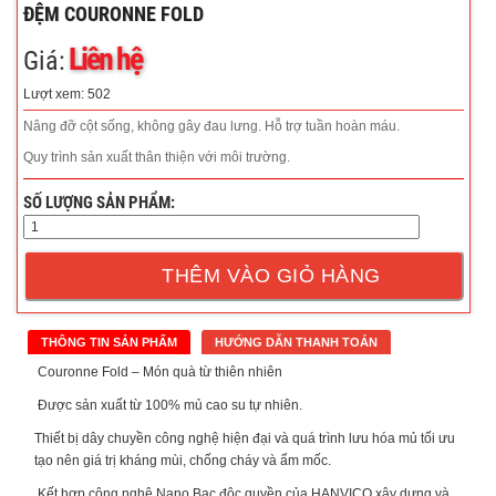
ĐỆM COURONNE FOLD
Liên hệ
Giá:
Lượt xem: 502
Nâng đỡ cột sống, không gây đau lưng. Hỗ trợ tuần hoàn máu.
Quy trình sản xuất thân thiện với môi trường.
SỐ LƯỢNG SẢN PHẨM:
THÊM VÀO GIỎ HÀNG
THÔNG TIN SẢN PHẨM
HƯỚNG DẪN THANH TOÁN
Couronne Fold – Món quà từ thiên nhiên
Được sản xuất từ 100% mủ cao su tự nhiên.
Thiết bị dây chuyền công nghệ hiện đại và quá trình lưu hóa mủ tối ưu
tạo nên giá trị kháng mùi, chống cháy và ẩm mốc.
Kết hợp công nghệ Nano Bạc độc quyền của HANVICO xây dựng và