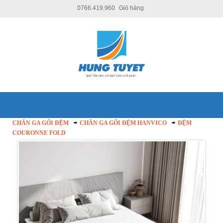
0766.419.960
Giỏ hàng
CHĂN GA GỐI ĐỆM
CHĂN GA GỐI ĐỆM HANVICO
ĐỆM
COURONNE FOLD